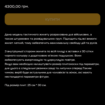
грн.
4300,00
КУПИТИ
Дана модель тактичного жилету розрахована для військових, а
також штурмових та розвідувальних груп. Підходить під всі вимоги:
жилет легкий, тому забезпечить максимальну свободу дій та рухів.
З внутрішньої сторони жилета по всій площі є вставки з 3D сітки
чорного кольору з додатковою м'якою подушкою. Вони
забезпечують амортизацію та циркуляцію повітря.
Якщо вам необхідно налаштувати розмір плитоноски під параметри,
для цього є спеціальні резинки ззаді та липучки спереді.Таким
чином, виріб буде актуальним для чоловіків та жінок, які мають
нестандартні параметри фігури.
Під розмір плит: 25 см * 30 см.